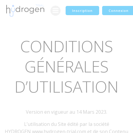
Aller
Panneau de gestion des cookies
au
Inscription
Connexion
contenu
CONDITIONS
GÉNÉRALES
D’UTILISATION
Version en vigueur au 14 Mars 2023.
L’utilisation du Site édité par la société
HYDROGEN www.hydrogen-trial.com et de son Contenu